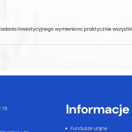
o zadania inwestycyjnego wymieniono praktycznie wszystk
Informacje
3 76
Fundusze unijne