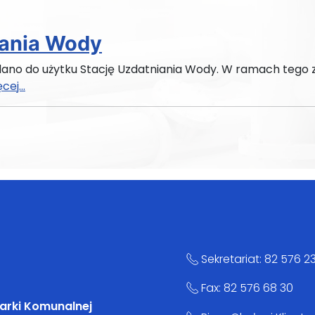
iania Wody
ddano do użytku Stację Uzdatniania Wody. W ramach teg
cej...
a
Sekretariat: 82 576 2
Fax: 82 576 68 30
arki Komunalnej