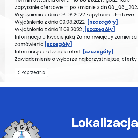
Zapytanie ofertowe — po zmianie z dn 08_08_20
Wyjaśnienia z dnia 08.08.2022 zapytanie ofertow
Wyjaśnienia z dnia 09.08.2022
[szczegóły]
Wyjaśnienia z dnia 11.08.2022
[szczegóły]
Informacja o kwocie jaką Zamamwiający zamierza 
zamówienia
[
sczegóły]
Informacja z otwarcia ofert
[szczegóły]
Zawiadomienie o wyborze najkorzystniejszej oferty
Poprzednia strona: Zapytanie ofertowe o udzielenie zam
Poprzednia
Lokalizacj