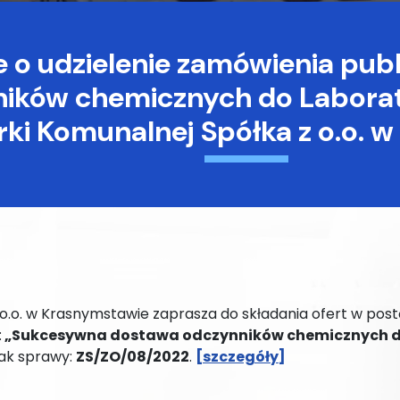
e o udzielenie zamówienia pub
ików chemicznych do Laborat
ki Komunalnej Spółka z o.o. 
o.o. w Krasnymstawie zaprasza do składania ofert w pos
:
„Sukcesywna dostawa odczynników chemicznych do
ak sprawy:
ZS/ZO/08/2022
.
[szczegóły]