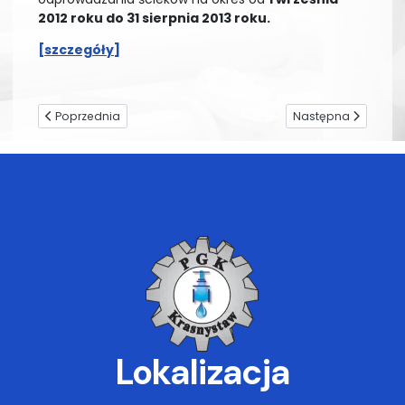
2012 roku do 31 sierpnia 2013 roku.
[szczegóły]
Poprzednia strona: Informacja o wygaśnięciu umów
Następna strona: P
Poprzednia
Następna
Lokalizacja