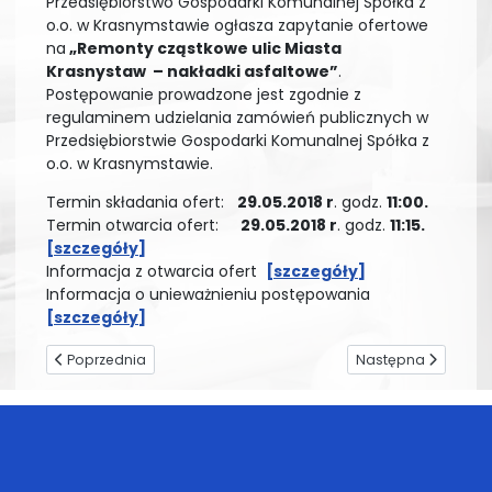
Przedsiębiorstwo Gospodarki Komunalnej Spółka z
o.o. w Krasnymstawie ogłasza zapytanie ofertowe
na
„Remonty cząstkowe ulic Miasta
Krasnystaw – nakładki asfaltowe”
.
Postępowanie prowadzone jest zgodnie z
regulaminem udzielania zamówień publicznych w
Przedsiębiorstwie Gospodarki Komunalnej Spółka z
o.o. w Krasnymstawie.
Termin składania ofert:
29.05.2018 r
. godz.
11:00.
Termin otwarcia ofert:
29.05.2018 r
. godz.
11:15.
[szczegóły]
Informacja z otwarcia ofert
[szczegóły]
Informacja o unieważnieniu postępowania
[szczegóły]
Poprzednia strona: Nowe taryfy za wodę i odprowadzanie ście
Następna strona: Z
Poprzednia
Następna