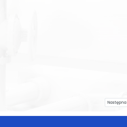
Następna 
Następna