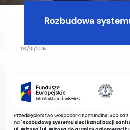
Rozbudowa systemu s
04/01/2018
Przedsiębiorstwo Gospodarki Komunalnej Spółka z 
na "
Rozbudowę systemu sieci kanalizacji sanita
ul. Witosa (ul. Witosa do granicy aglomeracji; u