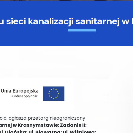
ieci kanalizacji sanitarnej w
o.o. ogłasza przetarg nieograniczony
rnej w Krasnymstawie: Zadanie II:
l. Ułańska; ul. Bławatna; ul. Wiśniowa;