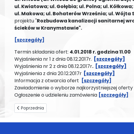
ul. Kwiatowa; ul. Gołębia; ul. Polna; ul. Kółkowa
ul. Makowa; ul. Bohaterów Września; ul. Wójta
projektu "
Rozbudowa kanalizacji sanitarnej wr
ścieków w Kranymstawie".
[szczegóły]
Termin składania ofert:
4.01.2018 r. godzina 11.00
Wyjaśnienia nr 1 z dnia 08.12.2017r.
[szczegóły]
Wyjaśnienia nr 2 z dnia 08.12.2017r
.
[szczegóły]
Wyjaśnienia z dnia 20.12.2017r
[szczegóły]
Informacja z otwarcia ofert
[szczegóły]
Zawiadomienie o wyborze najkorzystniejszej oferty
Ogłoszenie o udzieleniu zamówienia
[szczegóły]
Poprzednia strona: Informacja o terminach odbioru cho
Poprzednia