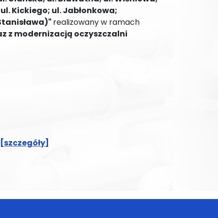
; ul. Kickiego; ul. Jabłonkowa;
 Stanisława)"
realizowany w ramach
az z modernizacją oczyszczalni
[szczegóły]
inek z zabudowy wielorodzinnej z terenu Miasta Krasnystaw