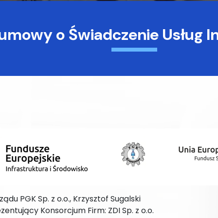
umowy o Świadczenie Usług In
ządu PGK Sp. z o.o., Krzysztof Sugalski
ezentujący Konsorcjum Firm: ZDI Sp. z o.o.